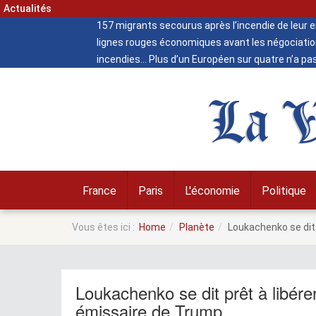
Actualités
157 migrants secourus après l’incendie de leur
lignes rouges économiques avant les négociatio
incendies
Plus d’un Européen sur quatre n’a pa
La V
France
Paris
L'économie
Politique
Vous êtes ici :
Home
Planète
Loukachenko se dit 
Loukachenko se dit prêt à libére
émissaire de Trump