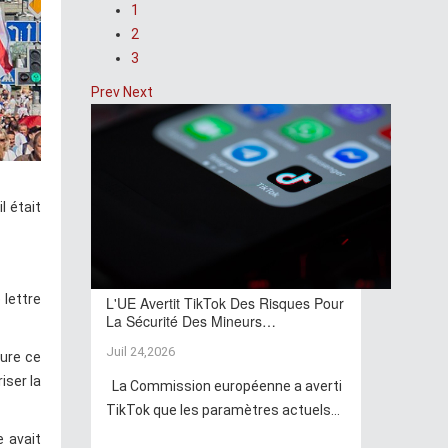
1
2
3
Prev
Next
l était
 lettre
L'UE Avertit TikTok Des Risques Pour
La Sécurité Des Mineurs…
Juil 24,2026
lure ce
iser la
La Commission européenne a averti
TikTok que les paramètres actuels...
e avait