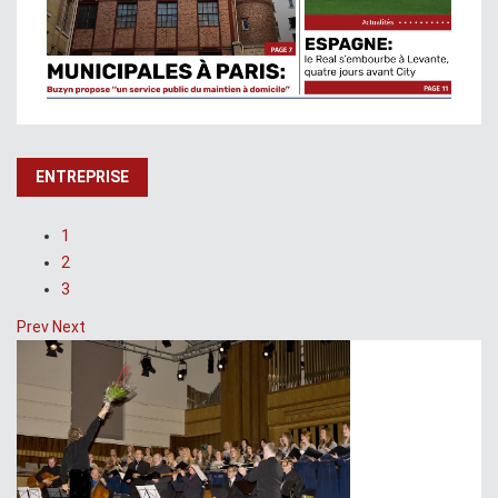
ENTREPRISE
1
2
3
Prev
Next