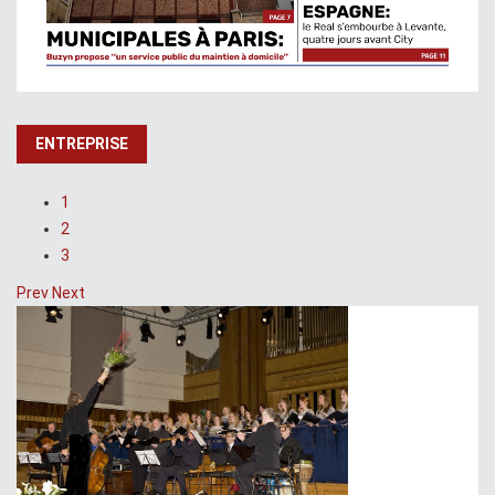
ENTREPRISE
1
2
3
Prev
Next