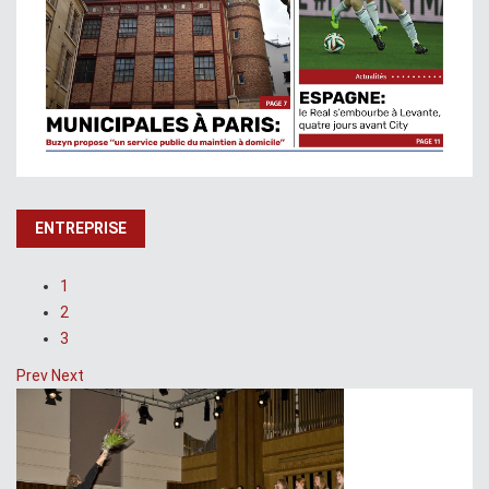
ENTREPRISE
1
2
3
Prev
Next