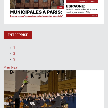
ENTREPRISE
1
2
3
Prev
Next