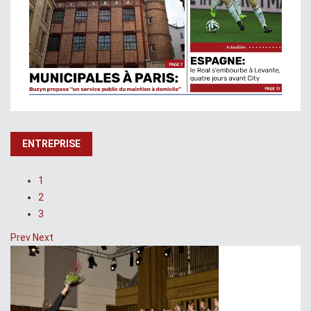
ENTREPRISE
1
2
3
Prev
Next