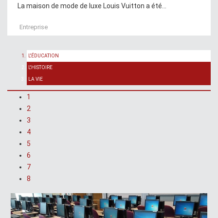
La maison de mode de luxe Louis Vuitton a été...
Entreprise
L'ÉDUCATION
L'HISTOIRE
LA VIE
1
2
3
4
5
6
7
8