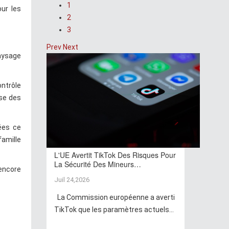
1
our les
2
3
Prev
Next
paysage
ontrôle
ise des
ées ce
famille
L'UE Avertit TikTok Des Risques Pour
La Sécurité Des Mineurs…
encore
Juil 24,2026
La Commission européenne a averti
TikTok que les paramètres actuels...