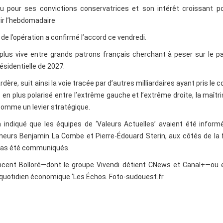
nnu pour ses convictions conservatrices et son intérêt croissant p
rir l’hebdomadaire
e de l’opération a confirmé l’accord ce vendredi.
n plus vive entre grands patrons français cherchant à peser sur le 
résidentielle de 2027.
dère, suit ainsi la voie tracée par d’autres milliardaires ayant pris le c
 en plus polarisé entre l’extrême gauche et l’extrême droite, la maîtr
comme un levier stratégique.
indiqué que les équipes de ‘Valeurs Actuelles’ avaient été inform
eneurs Benjamin La Combe et Pierre-Édouard Sterin, aux côtés de la 
t pas été communiqués.
incent Bolloré—dont le groupe Vivendi détient CNews et Canal+—ou 
u quotidien économique ‘Les Échos. Foto-sudouest.fr