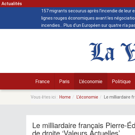
Actualités
157 migrants secourus après l’incendie de leur
lignes rouges économiques avant les négociatio
incendies
Plus d’un Européen sur quatre n’a pa
La V
France
Paris
L'économie
Politique
Vous êtes ici :
Home
L'économie
Le milliardaire 
Le milliardaire français Pierre-
de droite ‘Valeurs Actuelles’