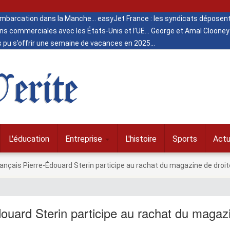
 embarcation dans la Manche
easyJet France : les syndicats déposent
ns commerciales avec les États-Unis et l’UE
George et Amal Clooney 
s pu s’offrir une semaine de vacances en 2025
erite
L'éducation
Entreprise
L'histoire
Sports
Actu
français Pierre-Édouard Sterin participe au rachat du magazine de droit
Édouard Sterin participe au rachat du magaz