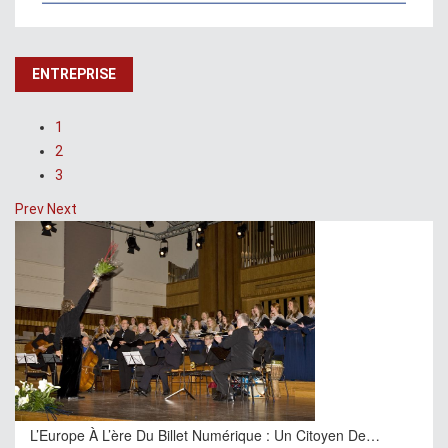
ENTREPRISE
1
2
3
Prev
Next
L’Europe À L’ère Du Billet Numérique : Un Citoyen De…